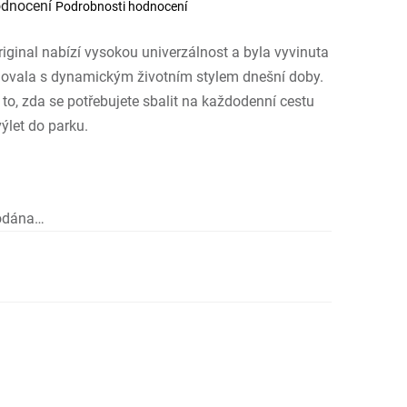
odnocení
Podrobnosti hodnocení
í
iginal nabízí vysokou univerzálnost a byla vyvinuta
.
dovala s dynamickým životním stylem dnešní doby.
 to, zda se potřebujete sbalit na každodenní cestu
ýlet do parku.
rodána…
rná cena: