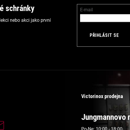
vé schránky
E-mail
ekci nebo akci jako první
PŘIHLÁSIT SE
Victorinox prodejna
Jungmannovo n
Po-Ne: 10:00 - 18:00