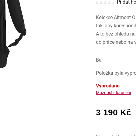
Přidat h
hodnocen
produktu
je
0,0
Kolekce Altmont Or
z
5
hvězdiček
tak, aby korespon
A to bez ohledu na
do práce nebo na v
Ba
Položka byla vyp
Vyprodáno
Možnosti doručení
3 190 Kč
Mě