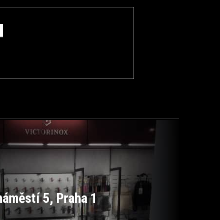
áměstí 5, Praha 1