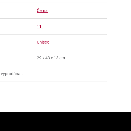
Černá
11 l
Unisex
29 x 43 x 13 cm
a vyprodána…