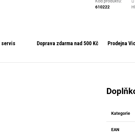
Kód produktu:
610222
H
 servis
Doprava zdarma nad 500 Kč
Prodejna Vi
Doplňk
Kategorie
EAN