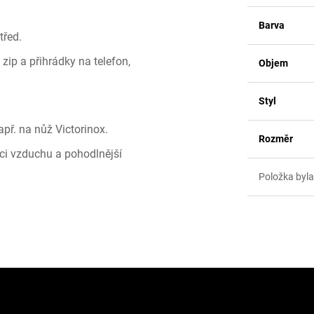
Barva
třed.
zip a přihrádky na telefon,
Objem
Styl
ř. na nůž Victorinox.
Rozměr
aci vzduchu a pohodlnější
Položka byl