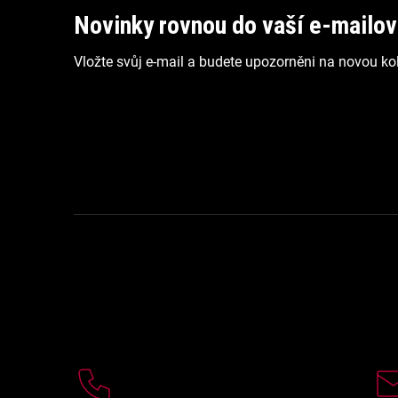
p
Novinky rovnou do vaší e-mailo
a
Vložte svůj e-mail a budete upozorněni na novou kol
t
í
Kontakt