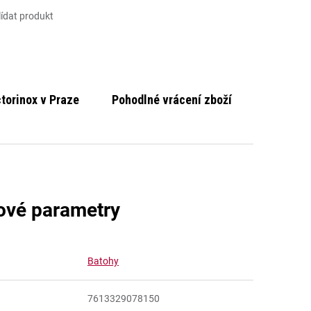
lídat produkt
ctorinox v Praze
Pohodlné vrácení zboží
ové parametry
Batohy
7613329078150