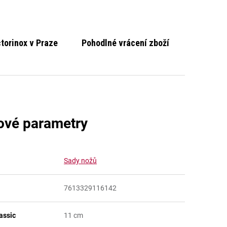
ctorinox v Praze
Pohodlné vrácení zboží
ové parametry
Sady nožů
7613329116142
assic
11 cm