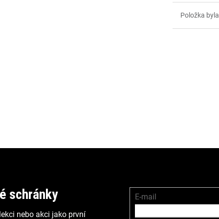
Položka byl
vé schránky
E-mail
ekci nebo akci jako první