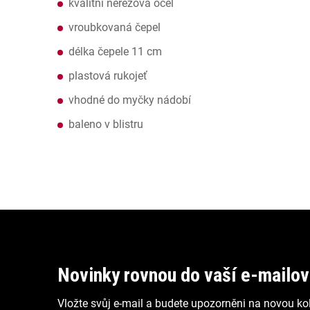
kvalitní nerezová ocel
vroubkovaná čepel
délka čepele 11 cm
plastová rukojeť
vhodné do myčky nádobí
baleno v blistru
Z
á
p
Novinky rovnou do vaší e-mailo
a
Vložte svůj e-mail a budete upozorněni na novou kol