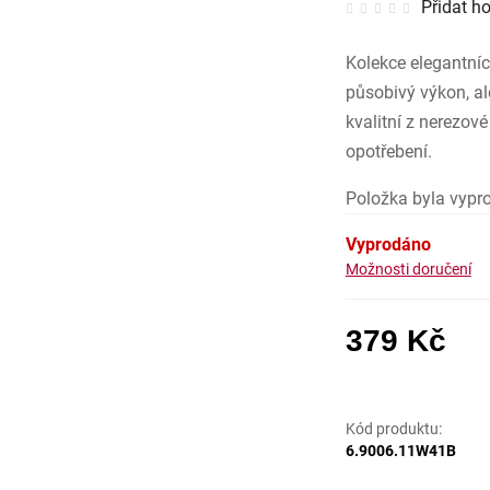
Přidat h
hodnocen
produktu
je
0,0
Kolekce elegantní
z
5
hvězdiček
působivý výkon, al
kvalitní z nerezové
opotřebení.
Položka byla vyp
Vyprodáno
Možnosti doručení
379 Kč
Měrná
Kód produktu:
6.9006.11W41B