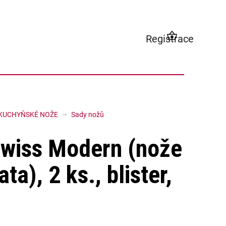
Registrace
NÁKUPNÍ
KOŠÍK
KUCHYŇSKÉ NOŽE
Sady nožů
wiss Modern (nože
ata), 2 ks., blister,