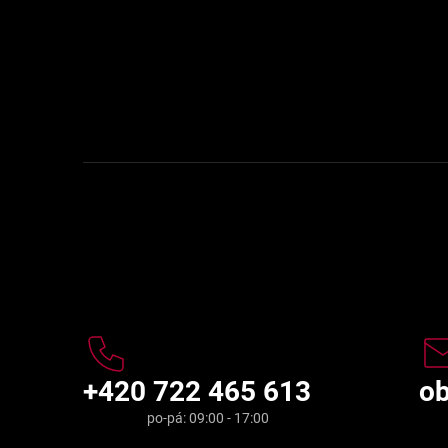
t
í
Kontakt
+420 722 465 613
o