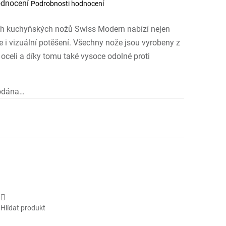
odnocení
Podrobnosti hodnocení
í
ch kuchyňských nožů Swiss Modern nabízí nejen
.
e i vizuální potěšení. Všechny nože jsou vyrobeny z
 oceli a díky tomu také vysoce odolné proti
rodána…
 cena:
Hlídat produkt