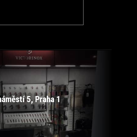
áměstí 5, Praha 1