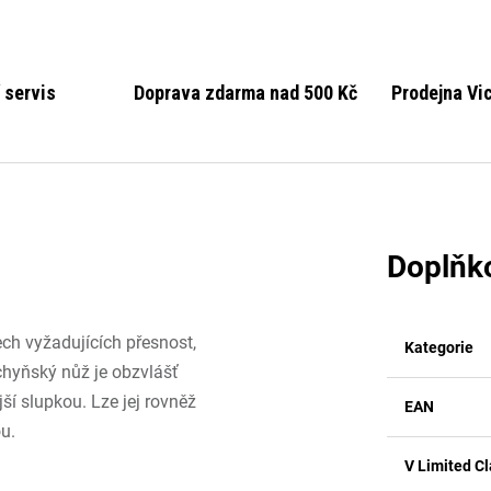
 servis
Doprava zdarma nad 500 Kč
Prodejna Vi
Doplňk
ech vyžadujících přesnost,
Kategorie
chyňský nůž je obzvlášť
ší slupkou. Lze jej rovněž
EAN
ou.
V Limited Cl