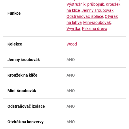
Výstružník, průbojník
,
Kroužek
na klíče
,
Jemný šroubovák
,
Funkce
Odstraňovač izolace
,
Otvírák
na lahve
,
Mini-šroubovák
,
Vývrtka
,
Pilka na dřevo
Kolekce
Wood
Jemný šroubovák
ANO
Kroužek na klíče
ANO
Mini-šroubovák
ANO
Odstraňovač izolace
ANO
Otvírák na konzervy
ANO