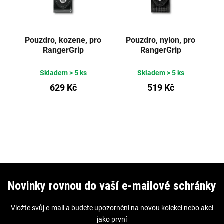
Pouzdro, kozene, pro
Pouzdro, nylon, pro
RangerGrip
RangerGrip
Skladem
> 5 ks
Skladem
> 5 ks
629 Kč
519 Kč
Z
á
Novinky rovnou do vaší e-mailové schránky
p
Vložte svůj e-mail a budete upozorněni na novou kolekci nebo akci
a
jako první