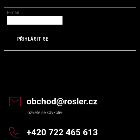
t
í
E-mail
PŘIHLÁSIT SE
Kontakt
obchod
@
rosler.cz
+420 722 465 613