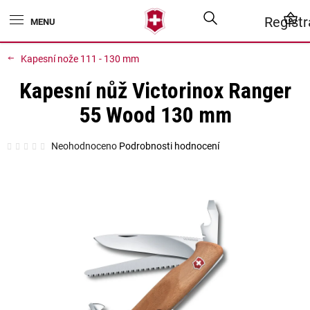
Přejít
Hledat
N
Regist
na
obsah
K
Kapesní nože 111 - 130 mm
Kapesní nůž Victorinox Ranger
55 Wood 130 mm
Průměrné
Neohodnoceno
Podrobnosti hodnocení
hodnocení
produktu
je
0,0
z
5
hvězdiček.